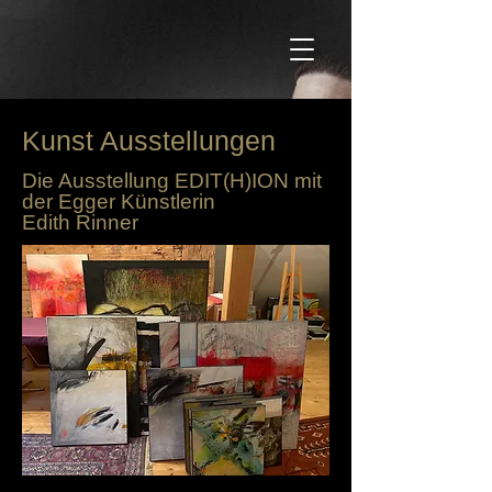
Kunst Ausstellungen
Die Ausstellung EDIT(H)ION mit
der Egger Künstlerin
Edith
Rinner