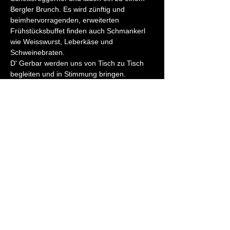
Bergler Brunch. Es wird zünftig und 
beimhervorragenden, erweiterten 
Frühstücksbuffet finden auch Schmankerl 
wie Weisswurst, Leberkäse und 
Schweinebraten. 
D' Gerbar werden uns von Tisch zu Tisch 
begleiten und in Stimmung bringen.
Reservierungen direkt beim 
Schettereggerhof unter 05512 3220 oder 
info@schettereggerhof.at.
Paket mit Brunch und Unterhaltung 35 
Euro. Kinder zahlen bis 14 Jahre 1 Euro 
pro Lebensjahr.
Diese Veranstaltung teilen